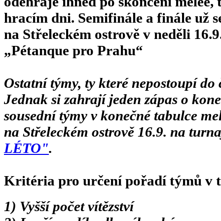
odehraje ihned po skončení melée,
hracím dni. Semifinále a finále už
na Střeleckém ostrově v neděli 16.
„Pétanque pro Prahu“
Ostatní týmy, ty které nepostoupí do č
Jednak si zahrají jeden zápas o kone
sousední týmy v konečné tabulce mel
na Střeleckém ostrově 16.9. na turna
LÉTO"
.
Kritéria pro určení pořadí týmů v 
1) Vyšší počet vítězství