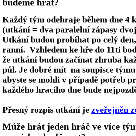
budeme hrát?
Každý tým odehraje během dne 4 kol
(utkání = dva paralelní zápasy dvoj
Utkání budou probíhat po celý den,
ranní. Vzhledem ke hře do 11ti b
že utkání budou začínat zhruba ka
půl. Je dobré mít na soupisce týmu 
abyste se mohli v případě potřeb p
každého hracího dne bude nejpozdě
Přesný rozpis utkání je
zveřejněn z
Může hrát jeden hráč ve více t