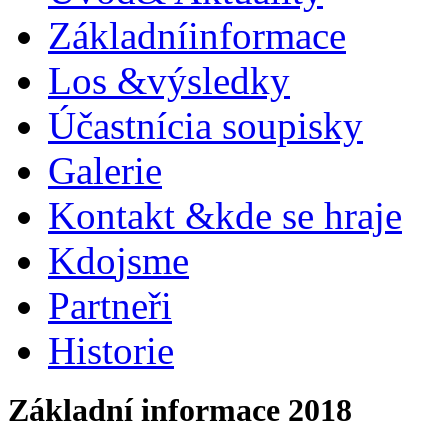
Základní
informace
Los &
výsledky
Účastníci
a soupisky
Galerie
Kontakt &
kde se hraje
Kdo
jsme
Partneři
Historie
Základní informace 2018