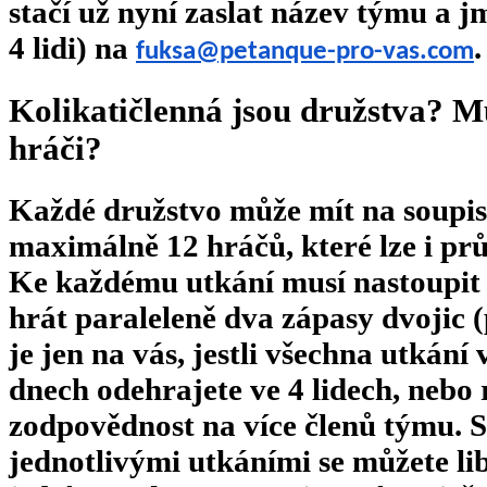
stačí už nyní zaslat název týmu a j
4 lidi) na
.
fuksa@petanque-pro-vas.com
Kolikatičlenná jsou družstva? Mus
hráči?
Každé družstvo může mít na soupis
maximálně 12 hráčů, které lze i pr
Ke každému utkání musí nastoupit 
hrát paraleleně dva zápasy dvojic (
je jen na vás, jestli všechna utkání
dnech odehrajete ve 4 lidech, nebo r
zodpovědnost na více členů týmu. S
jednotlivými utkáními se můžete l