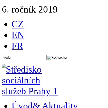
6. ročník 2019
CZ
EN
FR
Úvod
& Aktuality