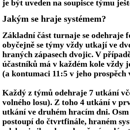
je být uveden na soupisce týmu ješ
Jakým se hraje systémem?
Základní část turnaje se odehraje 
obyčejně se týmy vždy utkají ve dv
hraných zápasech dvojic. V případě
účastníků má v každém kole vždy j
(a kontumaci 11:5 v jeho prospěch 
Každý z týmů odehraje 7 utkání v
volného losu). Z toho 4 utkání v pr
utkání ve druhém hracím dni. Osm 
postoupí do čtvrtfinále, hraném s