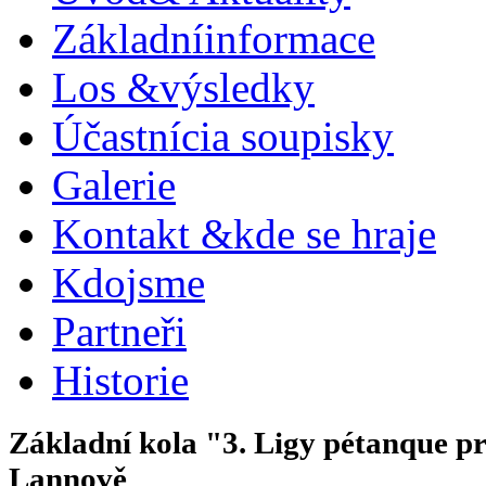
Základní
informace
Los &
výsledky
Účastníci
a soupisky
Galerie
Kontakt &
kde se hraje
Kdo
jsme
Partneři
Historie
Základní kola "3. Ligy pétanque p
Lannově