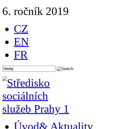
6. ročník 2019
CZ
EN
FR
Úvod
& Aktuality