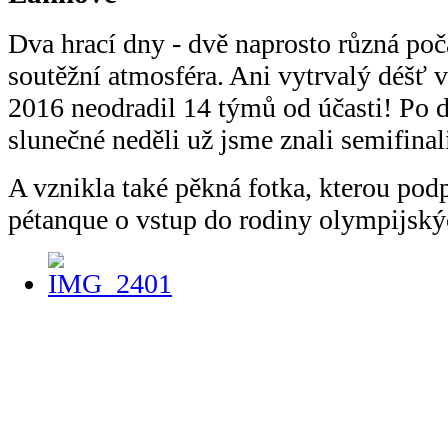
Dva hrací dny - dvě naprosto různá poč
soutěžní atmosféra. Ani vytrvalý déšť
2016 neodradil 14 týmů od účasti! Po da
slunečné neděli už jsme znali semifinal
A vznikla také pěkná fotka, kterou po
pétanque o vstup do rodiny olympijský