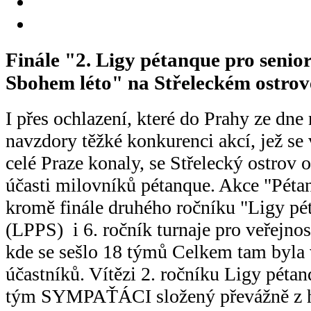
Finále "2. Ligy pétanque pro senio
Sbohem léto" na Střeleckém ostrov
I přes ochlazení, které do Prahy ze dne 
navzdory těžké konkurenci akcí, jež se
celé Praze konaly, se Střelecký ostrov 
účasti milovníků pétanque. Akce "Pétan
kromě finále druhého ročníku "Ligy pé
(LPPS) i 6. ročník turnaje pro veře
kde se sešlo 18 týmů Celkem tam byla 
účastníků. Vítězi 2. ročníku Ligy pétan
tým SYMPAŤÁCI složený převážně z 