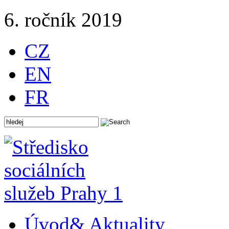
6. ročník 2019
CZ
EN
FR
Úvod
& Aktuality