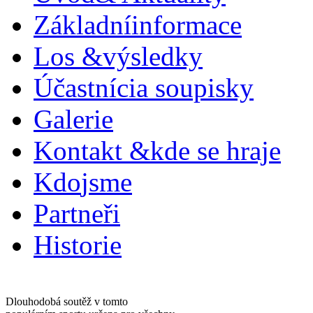
Základní
informace
Los &
výsledky
Účastníci
a soupisky
Galerie
Kontakt &
kde se hraje
Kdo
jsme
Partneři
Historie
Dlouhodobá soutěž v tomto