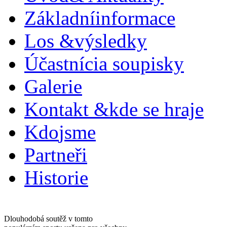
Základní
informace
Los &
výsledky
Účastníci
a soupisky
Galerie
Kontakt &
kde se hraje
Kdo
jsme
Partneři
Historie
Dlouhodobá soutěž v tomto