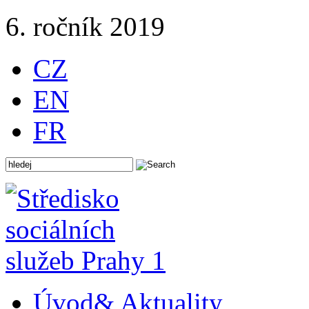
6. ročník 2019
CZ
EN
FR
Úvod
& Aktuality