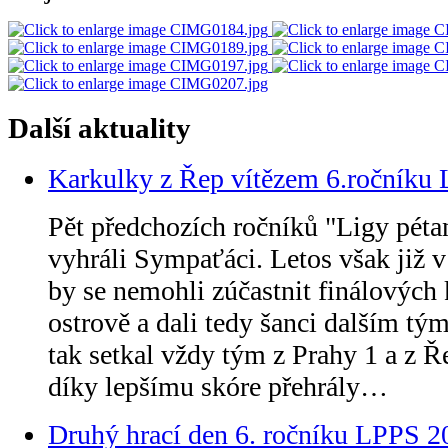
Další
aktuality
Karkulky z Řep vítězem 6.ročníku
Pět předchozích ročníků "Ligy péta
vyhráli Sympaťáci. Letos však již v 
by se nemohli zúčastnit finálových 
ostrově a dali tedy šanci dalším tý
tak setkal vždy tým z Prahy 1 a z 
díky lepšímu skóre přehrály…
Druhý hrací den 6. ročníku LPPS 2