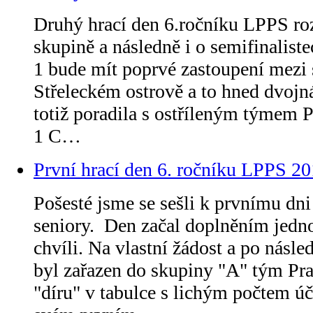
Druhý hrací den 6.ročníku LPPS ro
skupině a následně i o semifinalist
1 bude mít poprvé zastoupení mezi 
Střeleckém ostrově a to hned dvojn
totiž poradila s ostříleným týmem 
1 C…
První hrací den 6. ročníku LPPS 2
Pošesté jsme se sešli k prvnímu dn
seniory. Den začal doplněním jedn
chvíli. Na vlastní žádost a po násl
byl zařazen do skupiny "A" tým Pra
"díru" v tabulce s lichým počtem ú