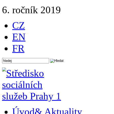
6. ročník 2019
CZ
EN
FR
Úvod
& Aktuality