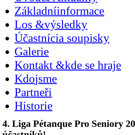
Základní
informace
Los &
výsledky
Účastníci
a soupisky
Galerie
Kontakt &
kde se hraje
Kdo
jsme
Partneři
Historie
4. Liga Pétanque Pro Seniory 2
účastníků!