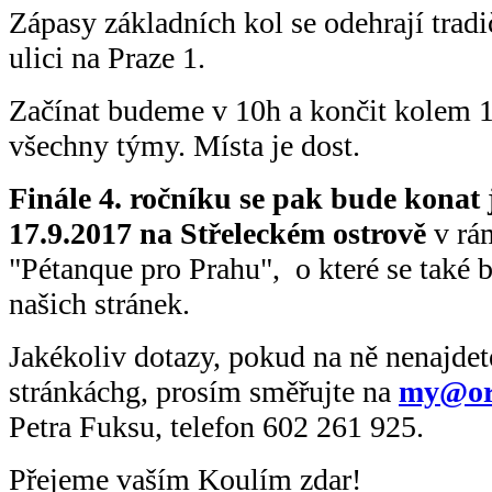
Zápasy základních kol se odehrají trad
ulici na Praze 1.
Začínat budeme v 10h a končit kolem 
všechny týmy. Místa je dost.
Finále 4. ročníku se pak bude konat ji
17.9.2017 na Střeleckém ostrově
v rá
"Pétanque pro Prahu", o které se také b
našich stránek.
Jakékoliv dotazy, pokud na ně nenajde
stránkáchg, prosím směřujte na
my@or
Petra Fuksu, telefon 602 261 925.
Přejeme vaším Koulím zdar!